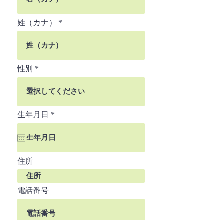
姓（カナ）
性別
r
生年月日
*
e
q
u
i
r
住所
e
d
電話番号