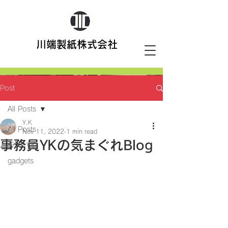
川端製紙株式会社
Post
All Posts
Y.K
All Posts
Nov 11, 2022
1 min read
事務員YKの気まぐれBlog
ラズパイ
gadgets