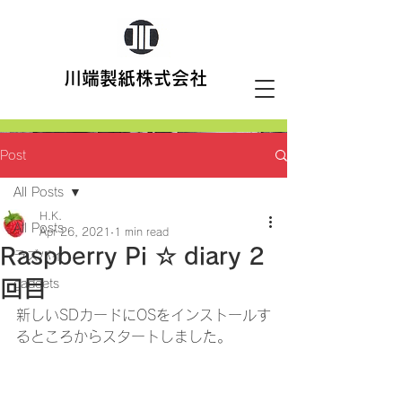
川端製紙株式会社
Post
All Posts
H.K.
All Posts
Apr 26, 2021
1 min read
Raspberry Pi ☆ diary 2
ラズパイ
回目
gadgets
新しいSDカードにOSをインストールす
るところからスタートしました。